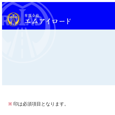
内
容
を
ス
キ
ッ
プ
※
印は必須項目となります。