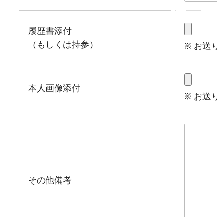
履歴書添付
（もしくは持参）
※ お送
本人画像添付
※ お送
その他備考